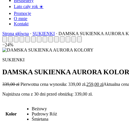
Bestsellery
Lato cały rok ☀️
Promocje
O mnie
Kontakt
Strona główna
·
SUKIENKI
·
DAMSKA SUKIENKA AURORA 
−24%
SUKIENKI
DAMSKA SUKIENKA AURORA KOLO
339,00
zł
Pierwotna cena wynosiła: 339,00 zł.
259,00
zł
Aktualna cena
Najniższa cena z 30 dni przed obniżką:
339,00
zł
.
Beżowy
Kolor
Pudrowy Róż
Śmietana