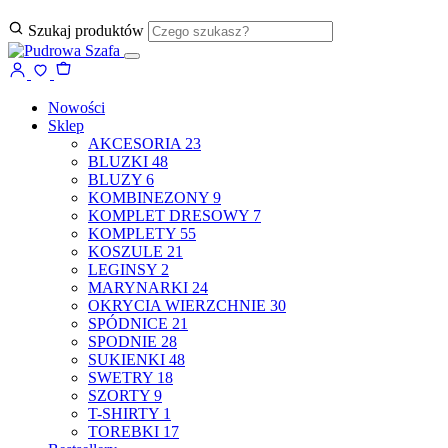
Szukaj produktów
Nowości
Sklep
AKCESORIA
23
BLUZKI
48
BLUZY
6
KOMBINEZONY
9
KOMPLET DRESOWY
7
KOMPLETY
55
KOSZULE
21
LEGINSY
2
MARYNARKI
24
OKRYCIA WIERZCHNIE
30
SPÓDNICE
21
SPODNIE
28
SUKIENKI
48
SWETRY
18
SZORTY
9
T-SHIRTY
1
TOREBKI
17